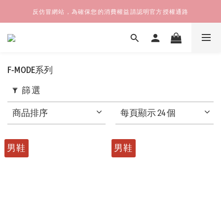
反仿冒網站，為確保您的消費權益請認明官方授權通路
F-MODE系列
篩選
商品排序
每頁顯示 24 個
男鞋
男鞋