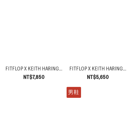
FITFLOP X KEITH HARING...
FITFLOP X KEITH HARING...
NT$7,850
NT$5,650
男鞋