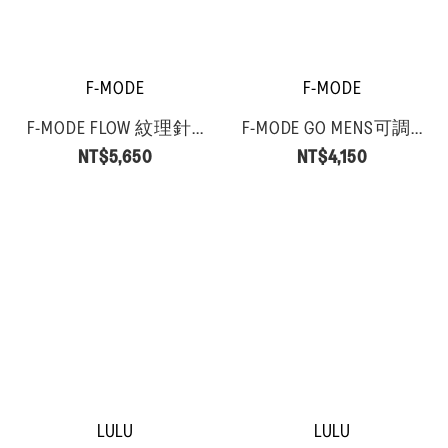
F-MODE
F-MODE
F-MODE FLOW 紋理針...
F-MODE GO MENS可調...
NT$5,650
NT$4,150
LULU
LULU